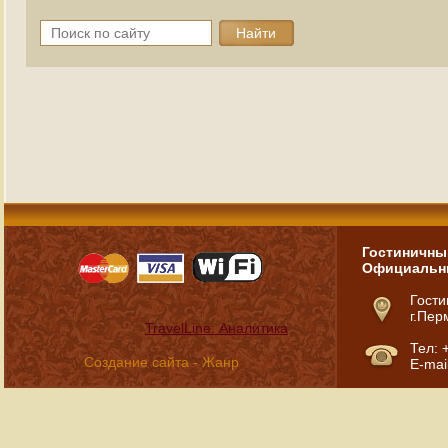
Гостиничны
Официальн
Гости
г.Пер
TravelLine: Аналитика
Тел: 
Создание сайта
-
Жанр
E-mai